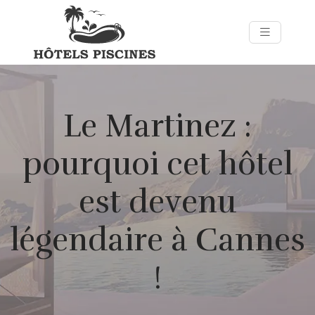
Le Martinez :
pourquoi cet hôtel
est devenu
légendaire à Cannes
!