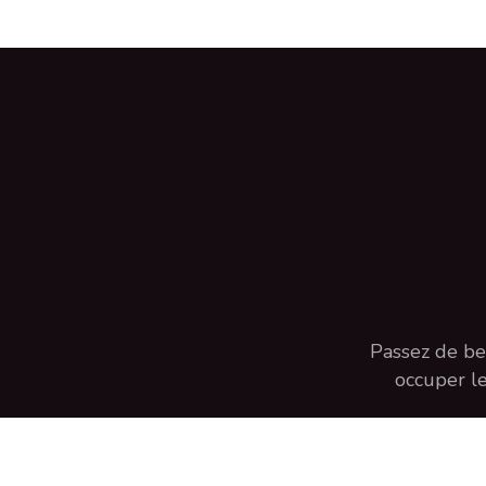
Passez de be
occuper le