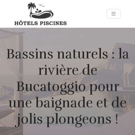
Bassins naturels : la
rivière de
Bucatoggio pour
une baignade et de
jolis plongeons !